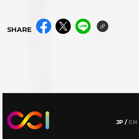
SHARE
JP
/
EN