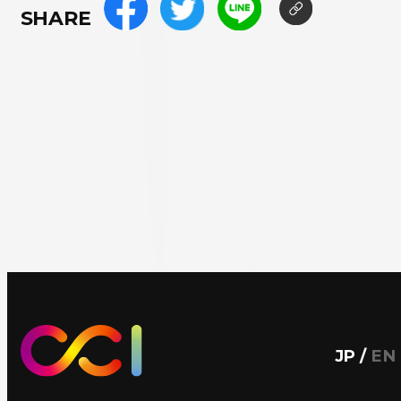
SHARE
JP
/
EN