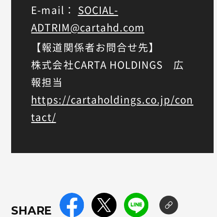
E-mail：
SOCIAL-
ADTRIM@cartahd.com
【報道関係者お問合せ先】
株式会社CARTA HOLDINGS 広
報担当
https://cartaholdings.co.jp/con
tact/
SHARE