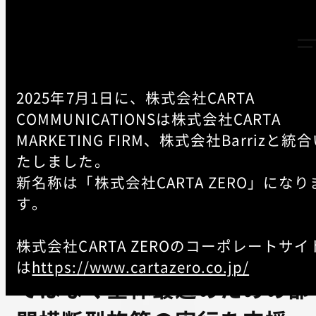
2025年7月1日に、株式会社CARTA
COMMUNICATIONSは株式会社CARTA
MARKETING FIRM、株式会社Barrizと統
TOP
-
NEWS
たしました。
新名称は「株式会社CARTA ZERO」になり
CCI、BtoB企業の商談創出
す。
を支援する「B2Bグロースス
株式会社CARTA ZEROのコーポレートサイ
イッチ」提供開始～部分最適
は
https://www.cartazero.co.jp/
ではなく全体最適のための部