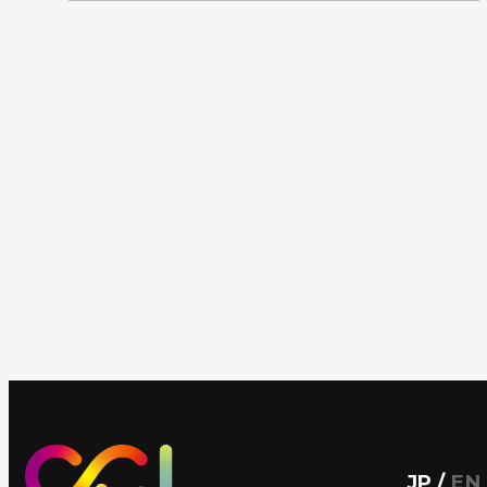
JP
/
EN